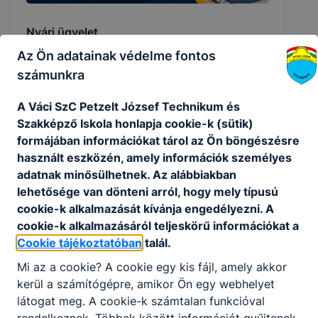
Nyári ügyelet
Az Ön adatainak védelme fontos
Nyári Ügyeleti rend
számunkra
2026. jún. 29.
Igazgatóság
A Váci SzC Petzelt József Technikum és
Szakképző Iskola honlapja cookie-k (sütik)
formájában információkat tárol az Ön böngészésre
használt eszközén, amely információk személyes
adatnak minősülhetnek. Az alábbiakban
lehetősége van dönteni arról, hogy mely típusú
cookie-k alkalmazását kívánja engedélyezni. A
cookie-k alkalmazásáról teljeskörű információkat a
Cookie tájékoztatóban
talál.
Mi az a cookie? A cookie egy kis fájl, amely akkor
kerül a számítógépre, amikor Ön egy webhelyet
látogat meg. A cookie-k számtalan funkcióval
Fontos időpontok a nyári időszakban
rendelkeznek. Többek között információt gyűjtenek,