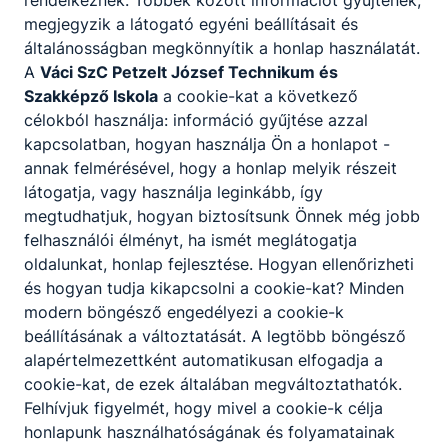
megjegyzik a látogató egyéni beállításait és
Tisztelt Szülők, Kedves tanulók! Amennyiben a
általánosságban megkönnyítik a honlap használatát.
tanuló korrepetálásra, javítóvizsgára, vagy
osztályozóvizsgára szorul, jegyezzék fel
A
Váci SzC Petzelt József Technikum és
időpontjainkat!
Szakképző Iskola
a cookie-kat a következő
célokból használja: információ gyűjtése azzal
2026. jún. 16.
Igazgatóság
kapcsolatban, hogyan használja Ön a honlapot -
annak felmérésével, hogy a honlap melyik részeit
látogatja, vagy használja leginkább, így
megtudhatjuk, hogyan biztosítsunk Önnek még jobb
felhasználói élményt, ha ismét meglátogatja
oldalunkat, honlap fejlesztése. Hogyan ellenőrizheti
és hogyan tudja kikapcsolni a cookie-kat? Minden
modern böngésző engedélyezi a cookie-k
beállításának a változtatását. A legtöbb böngésző
alapértelmezettként automatikusan elfogadja a
cookie-kat, de ezek általában megváltoztathatók.
Felhívjuk figyelmét, hogy mivel a cookie-k célja
Osztályozó vizsga
honlapunk használhatóságának és folyamatainak