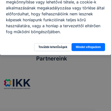
megkönnyítése vagy lehetővé tétele, a cookie-k
Osztályozó vizsga: június 5. péntek 8.00
alkalmazásának megakadályozása vagy törlése által
előfordulhat, hogy felhasználóink nem lesznek
2026. máj. 26.
Igazgatóság
képesek honlapunk funkcióinak teljes körű
használatára, vagy a honlap a tervezettől eltérően
fog működni böngészőjében.
További lehetőségek
Mindet elfogadom
Partnereink