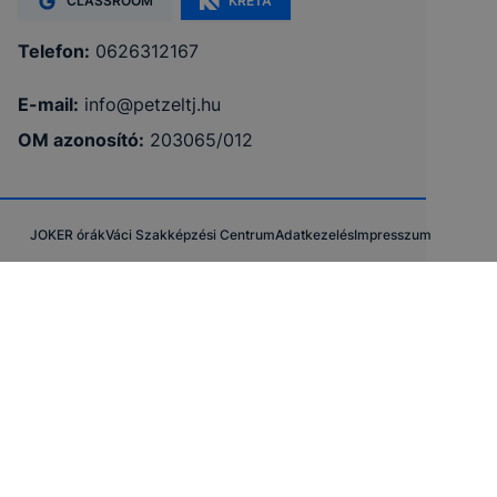
CLASSROOM
KRÉTA
Telefon:
0626312167
E-mail:
info@petzeltj.hu
OM azonosító:
203065/012
JOKER órák
Váci Szakképzési Centrum
Adatkezelés
Impresszum