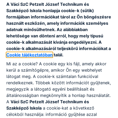
A Váci SzC Petzelt József Technikum és
Szakképző Iskola honlapja cookie-k (sütik)
Matematika tanár
formájában információkat tárol az Ön böngészésre
Azonnali kezdéssel várunk Matematika tanárt
használt eszközén, amely információk személyes
iskolánkba.
adatnak minősülhetnek. Az alábbiakban
lehetősége van dönteni arról, hogy mely típusú
cookie-k alkalmazását kívánja engedélyezni. A
Részletek, jelentkezés
cookie-k alkalmazásáról teljeskörű információkat a
Cookie tájékoztatóban
talál.
Jelentkezési határidő
Mi az a cookie? A cookie egy kis fájl, amely akkor
2026-08-31
kerül a számítógépre, amikor Ön egy webhelyet
Munkaviszony jellege
látogat meg. A cookie-k számtalan funkcióval
Teljes munkaidő vagy óraadó
rendelkeznek. Többek között információt gyűjtenek,
megjegyzik a látogató egyéni beállításait és
Munkavégzés helye
általánosságban megkönnyítik a honlap használatát.
Szentendre
A
Váci SzC Petzelt József Technikum és
Szakképző Iskola
a cookie-kat a következő
célokból használja: információ gyűjtése azzal
Szakmai informatika tanár