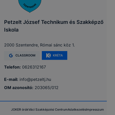
Petzelt József Technikum és Szakképző
Iskola
2000 Szentendre, Római sánc köz 1.
CLASSROOM
KRÉTA
Telefon:
0626312167
E-mail:
info@petzeltj.hu
OM azonosító:
203065/012
JOKER órák
Váci Szakképzési Centrum
Adatkezelés
Impresszum