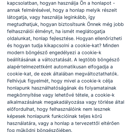
kapcsolatban, hogyan használja Ön a honlapot -
annak felmérésével, hogy a honlap melyik részeit
Iskolánk szakmai informatikai tantárgy
látogatja, vagy használja leginkább, így
oktatására keres kollégát azonnali belépéssel.
megtudhatjuk, hogyan biztosítsunk Önnek még jobb
Óraadók, részmunkaidős munkavállalók is
felhasználói élményt, ha ismét meglátogatja
jelentkezhetnek. Bérezés megegyezés szerint.
oldalunkat, honlap fejlesztése. Hogyan ellenőrizheti
Részletek, jelentkezés
és hogyan tudja kikapcsolni a cookie-kat? Minden
modern böngésző engedélyezi a cookie-k
Jelentkezési határidő
Munkaviszony jellege
beállításának a változtatását. A legtöbb böngésző
alapértelmezettként automatikusan elfogadja a
2026-08-31
Teljes munkaidő
cookie-kat, de ezek általában megváltoztathatók.
Munkavégzés helye
Felhívjuk figyelmét, hogy mivel a cookie-k célja
Szentendre
honlapunk használhatóságának és folyamatainak
megkönnyítése vagy lehetővé tétele, a cookie-k
alkalmazásának megakadályozása vagy törlése által
előfordulhat, hogy felhasználóink nem lesznek
képesek honlapunk funkcióinak teljes körű
használatára, vagy a honlap a tervezettől eltérően
fog működni böngészőjében.