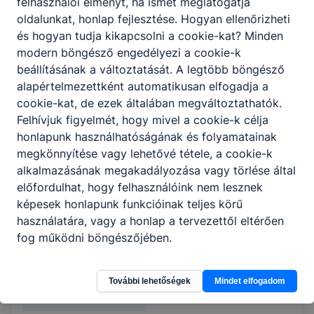
felhasználói élményt, ha ismét meglátogatja
oldalunkat, honlap fejlesztése. Hogyan ellenőrizheti
és hogyan tudja kikapcsolni a cookie-kat? Minden
Miben tér el ez a képzés a hagyományostól?
modern böngésző engedélyezi a cookie-k
beállításának a változtatását. A legtöbb böngésző
A hagyományos képzésben részt vevő diákok
alapértelmezettként automatikusan elfogadja a
– számos szakma esetében – tanulmányaik
cookie-kat, de ezek általában megváltoztathatók.
végeztével kerülnek kapcsolatba az általuk
Felhívjuk figyelmét, hogy mivel a cookie-k célja
választott cégekkel. A duális képzésben
honlapunk használhatóságának és folyamatainak
viszont már a tanulói évek alatt lehetőségük
megkönnyítése vagy lehetővé tétele, a cookie-k
nyílik gyakorlati és szakmai tapasztalatot
alkalmazásának megakadályozása vagy törlése által
gyűjteni, akár annál a vállalatnál, ahol később
előfordulhat, hogy felhasználóink nem lesznek
el szeretnének helyezkedni.
képesek honlapunk funkcióinak teljes körű
használatára, vagy a honlap a tervezettől eltérően
fog működni böngészőjében.
Partnerek teljes listája a
2025/26
tanévtől
További lehetőségek
Mindet elfogadom