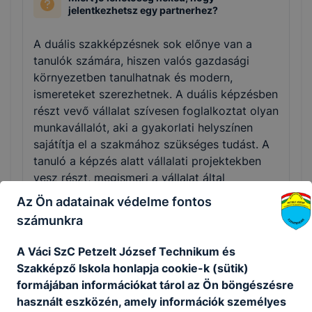
jelentkezhetsz egy partnerhez?
A duális szakképzésnek sok előnye van a
tanulók számára, hiszen valós gazdasági
környezetben tanulhatnak és modern,
ismereteket szerezhetnek. A duális képzésben
részt vevő vállalat szívesen foglalkoztat olyan
munkavállalót, aki a gyakorlati helyszínen
sajátítja el a szakmához szükséges tudást. A
tanuló a képzés alatt vállalati projektekben
vesz részt, megismeri a vállalat által
alkalmazott technológiákat, és gyakorlati
Az Ön adatainak védelme fontos
tudását az elméleti oktatásban is
számunkra
kamatoztathatja. Az adott szakterületen a
legjobb szakemberektől, vállalati
A Váci SzC Petzelt József Technikum és
környezetben sajátíthatja el jövőbeni
Szakképző Iskola honlapja cookie-k (sütik)
szakmája alapjait. Mindemellett a duális
formájában információkat tárol az Ön böngészésre
szakmai oktatásban részt vevőket legalább
használt eszközén, amely információk személyes
100 ezer, legfeljebb 170 ezer forint összegű