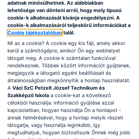
adatnak minősülhetnek. Az alábbiakban
munkabér illeti meg, ami önálló jövedelmet
lehetősége van dönteni arról, hogy mely típusú
jelent a diákok számára már a tanulmányok
cookie-k alkalmazását kívánja engedélyezni. A
alatt.
cookie-k alkalmazásáról teljeskörű információkat a
Cookie tájékoztatóban
talál.
Mi az a cookie? A cookie egy kis fájl, amely akkor
kerül a számítógépre, amikor Ön egy webhelyet
Miért jó ez a cégeknek?
látogat meg. A cookie-k számtalan funkcióval
rendelkeznek. Többek között információt gyűjtenek,
A cégek számára a duális képzés hosszú távú
megjegyzik a látogató egyéni beállításait és
befektetés, mert így állandó kapcsolatban
általánosságban megkönnyítik a honlap használatát.
lehetnek jól képzett pályakezdő
A
Váci SzC Petzelt József Technikum és
szakemberekkel, akikkel már tanulmányaik
Szakképző Iskola
a cookie-kat a következő
során partneri együttműködés alakul ki. A
célokból használja: információ gyűjtése azzal
diákokat még jobb teljesítményre
kapcsolatban, hogyan használja Ön a honlapot -
ösztönözheti a tanulásban az, hogy
annak felmérésével, hogy a honlap melyik részeit
tanulmányaik végén, ha jól teljesítenek, egy
látogatja, vagy használja leginkább, így
biztos munkahely várja őket.
megtudhatjuk, hogyan biztosítsunk Önnek még jobb