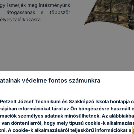
hogy ismerjék meg intézményünk
rt látogassanak el többször
élyes találkozásra.
atainak védelme fontos számunkra
 Petzelt József Technikum és Szakképző Iskola honlapja 
rmájában információkat tárol az Ön böngészésre használt 
rmációk személyes adatnak minősülhetnek. Az alábbiakb
van dönteni arról, hogy mely típusú cookie-k alkalmazásá
ni. A cookie-k alkalmazásáról teljeskörű információkat a