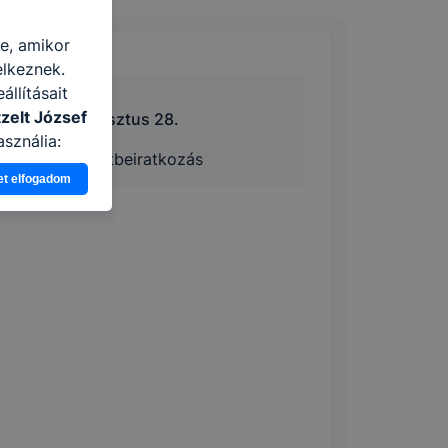
re, amikor
elkeznek.
llításait
zelt József
augusztus 28.
sználja:
Pótbeiratkozás
pot -annak
et elfogadom
eginkább,
lményt, ha
ti és hogyan
 a cookie-k
t
thatók.
tóságának és
mazásának
 nem
 a honlap a