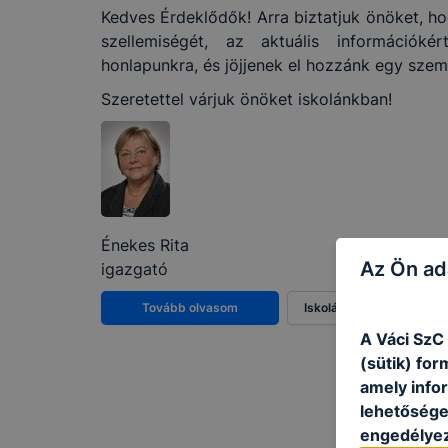
Kedves Érdeklődők! Arra biztatjuk önöket, 
szellemiségét, az aktuális információké
honlapunkra, és jöjjenek el hozzánk egy szem
Szeretettel várjuk önöket iskolánkban!
Énekes Rita
Az Ön ad
igazgató
Tovább olvasom
Iskolánk története
A Váci SzC
(sütik) fo
amely info
lehetősége 
engedélyez