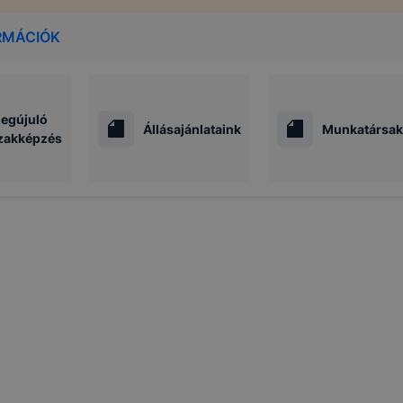
RMÁCIÓK
egújuló
Állásajánlataink
Munkatársak
zakképzés