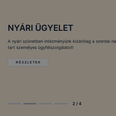
NYÁRI ÜGYELET
A nyári szünetben intézményünk kizárólag a szerdai n
tart személyes ügyfélszolgálatot!
R É S Z L E T E K
2
/
4