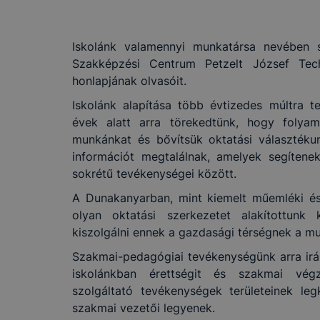
Iskolánk valamennyi munkatársa nevében 
Szakképzési Centrum Petzelt József Tec
honlapjának olvasóit.
Iskolánk alapítása több évtizedes múltra t
évek alatt arra törekedtünk, hogy folyam
munkánkat és bővítsük oktatási választéku
információt megtalálnak, amelyek segítene
sokrétű tevékenységei között.
A Dunakanyarban, mint kiemelt műemléki és
olyan oktatási szerkezetet alakítottunk
kiszolgálni ennek a gazdasági térségnek a mu
Szakmai-pedagógiai tevékenységünk arra irán
iskolánkban érettségit és szakmai végz
szolgáltató tevékenységek területeinek le
szakmai vezetői legyenek.