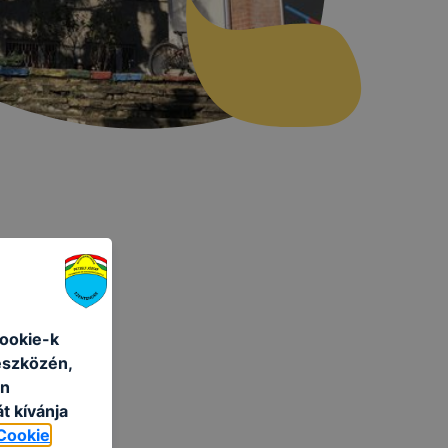
cookie-k
eszközén,
an
t kívánja
Cookie