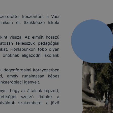
szeretettel köszöntöm a Váci
hnikum és Szakképző Iskola
ekint vissza. Az elmúlt hosszú
atosan fejlesszük pedagógiai
nkat. Honlapunkon több olyan
k önöknek eligazodni iskolánk
 idegenforgalmi környezetben
 ki, amely rugalmasan képes
nkaerőpiaci igényeit.
yul, hogy az általunk képzett,
ettséget szerző fiatalok a
gkiválóbb szakemberei, a jövő