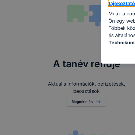
tájékoztat
Mi az a coo
Ön egy web
Többek közö
és általáno
Technikum 
információ 
felméréséve
A tanév rendje
így megtudh
ismét meglá
tudja kika
Aktuális információk, befizetések,
beállításán
beosztások
automatikus
Felhívjuk f
Megtekintés
folyamatai
megakadályo
lesznek kép
tervezettől