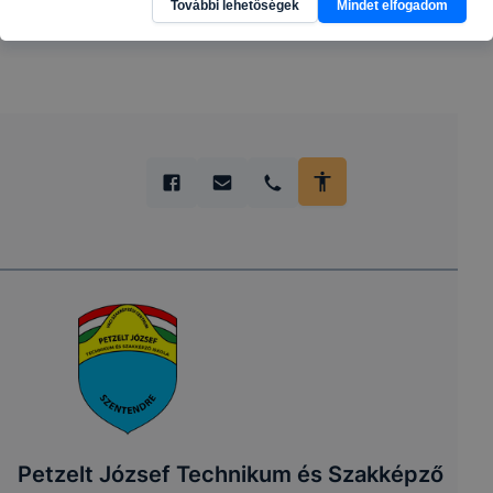
További lehetőségek
Mindet elfogadom
Petzelt József Technikum és Szakképző