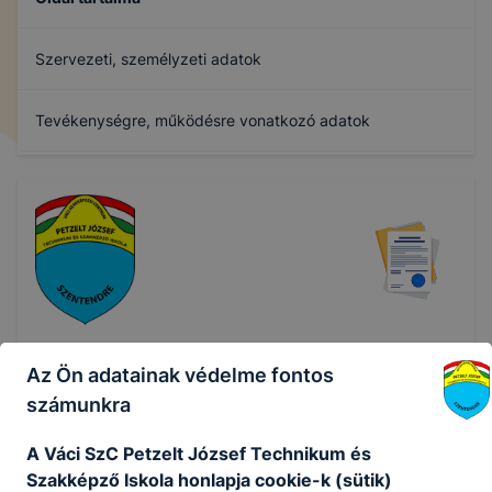
Szervezeti, személyzeti adatok
Tevékenységre, működésre vonatkozó adatok
Gazdálkodási adatok
Archívum
Az Ön adatainak védelme fontos
számunkra
Szervezeti, személyzeti adatok
A Váci SzC Petzelt József Technikum és
Szakképző Iskola honlapja cookie-k (sütik)
1. Elérhetőségi adatok: