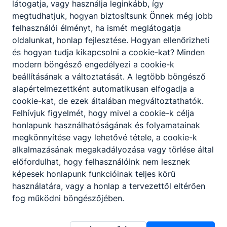
látogatja, vagy használja leginkább, így
Gazdálkodási adatok
megtudhatjuk, hogyan biztosítsunk Önnek még jobb
felhasználói élményt, ha ismét meglátogatja
oldalunkat, honlap fejlesztése. Hogyan ellenőrizheti
és hogyan tudja kikapcsolni a cookie-kat? Minden
modern böngésző engedélyezi a cookie-k
beállításának a változtatását. A legtöbb böngésző
Archívum
alapértelmezettként automatikusan elfogadja a
cookie-kat, de ezek általában megváltoztathatók.
Felhívjuk figyelmét, hogy mivel a cookie-k célja
honlapunk használhatóságának és folyamatainak
megkönnyítése vagy lehetővé tétele, a cookie-k
alkalmazásának megakadályozása vagy törlése által
előfordulhat, hogy felhasználóink nem lesznek
képesek honlapunk funkcióinak teljes körű
Partnereink
használatára, vagy a honlap a tervezettől eltérően
fog működni böngészőjében.