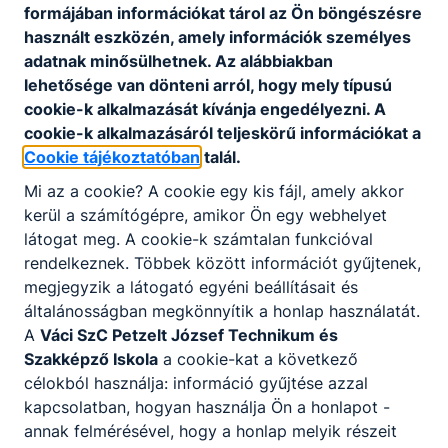
formájában információkat tárol az Ön böngészésre
Intézmény
Petzelt József Technikum és
használt eszközén, amely információk személyes
neve:
Szakképző Iskola
adatnak minősülhetnek. Az alábbiakban
lehetősége van dönteni arról, hogy mely típusú
2000 Szentendre, Római sánc köz
Cím:
cookie-k alkalmazását kívánja engedélyezni. A
1.
cookie-k alkalmazásáról teljeskörű információkat a
Központi
Cookie tájékoztatóban
talál.
06 26 312 167
telefonszám:
Mi az a cookie? A cookie egy kis fájl, amely akkor
Központi
kerül a számítógépre, amikor Ön egy webhelyet
info@petzeltj.hu
email cím:
látogat meg. A cookie-k számtalan funkcióval
rendelkeznek. Többek között információt gyűjtenek,
megjegyzik a látogató egyéni beállításait és
általánosságban megkönnyítik a honlap használatát.
A
Váci SzC Petzelt József Technikum és
Tevékenységre, működésre vonatkozó adatok
Szakképző Iskola
a cookie-kat a következő
célokból használja: információ gyűjtése azzal
kapcsolatban, hogyan használja Ön a honlapot -
annak felmérésével, hogy a honlap melyik részeit