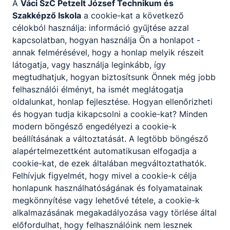
A
Váci SzC Petzelt József Technikum és
Szakképző Iskola
a cookie-kat a következő
célokból használja: információ gyűjtése azzal
kapcsolatban, hogyan használja Ön a honlapot -
annak felmérésével, hogy a honlap melyik részeit
látogatja, vagy használja leginkább, így
megtudhatjuk, hogyan biztosítsunk Önnek még jobb
felhasználói élményt, ha ismét meglátogatja
oldalunkat, honlap fejlesztése. Hogyan ellenőrizheti
és hogyan tudja kikapcsolni a cookie-kat? Minden
modern böngésző engedélyezi a cookie-k
Petzelt József
beállításának a változtatását. A legtöbb böngésző
Technikum és
alapértelmezettként automatikusan elfogadja a
cookie-kat, de ezek általában megváltoztathatók.
Szakképző
Felhívjuk figyelmét, hogy mivel a cookie-k célja
Iskola
honlapunk használhatóságának és folyamatainak
megkönnyítése vagy lehetővé tétele, a cookie-k
2000 Szentendre,
alkalmazásának megakadályozása vagy törlése által
Római sánc köz 1.
előfordulhat, hogy felhasználóink nem lesznek