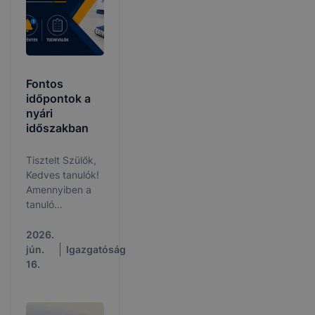
Fontos
időpontok a
nyári
időszakban
Tisztelt Szülők,
Kedves tanulók!
Amennyiben a
tanuló
korrepetálásra,
javítóvizsgára,
2026.
vagy
jún.
Igazgatóság
osztályozóvizsgára
16.
szorul, jegyezzék
fel időpontjainkat!