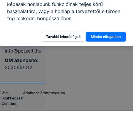
képesek honlapunk funkcióinak teljes körű
CLASSROOM
KRÉTA
használatára, vagy a honlap a tervezettől eltérően
fog működni böngészőjében.
Telefon:
0626312167
További lehetőségek
Mindet elfogadom
E-mail:
info@petzeltj.hu
OM azonosító:
203065/012
R
Váci
Adatkezelés
Impresszum
Szakképzési
Centrum