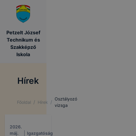
Petzelt József
Technikum és
Szakképző
Iskola
Hírek
Osztályozó
/
/
Főoldal
Hírek
vizsga
2026.
máj.
Igazgatóság