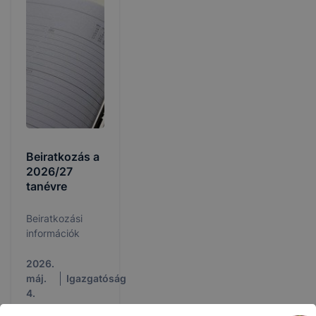
Beiratkozás a
2026/27
tanévre
Beiratkozási
információk
2026.
máj.
Igazgatóság
4.