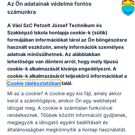
Az Ön adatainak védelme fontos
számunkra
A Váci SzC Petzelt József Technikum és
Szakképző Iskola honlapja cookie-k (sütik)
formájában információkat tárol az Ön böngészésre
Partnereink
használt eszközén, amely információk személyes
adatnak minősülhetnek. Az alábbiakban
lehetősége van dönteni arról, hogy mely típusú
cookie-k alkalmazását kívánja engedélyezni. A
cookie-k alkalmazásáról teljeskörű információkat a
Cookie tájékoztatóban
talál.
Mi az a cookie? A cookie egy kis fájl, amely akkor
kerül a számítógépre, amikor Ön egy webhelyet
látogat meg. A cookie-k számtalan funkcióval
rendelkeznek. Többek között információt gyűjtenek,
megjegyzik a látogató egyéni beállításait és
általánosságban megkönnyítik a honlap használatát.