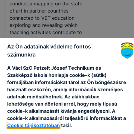
conduct a mapping on the state
of art in partner countries
connected to VET education
exploring and revealing which
teaching activities contribute to
transformation. Newly
Az Ön adatainak védelme fontos
established expert groups
involving key stakeholders with
számunkra
the aim of strengthening the
A Váci SzC Petzelt József Technikum és
relationship between VET and
Szakképző Iskola honlapja cookie-k (sütik)
labour market will conduct the
formájában információkat tárol az Ön böngészésre
mapping and by the end of the
használt eszközén, amely információk személyes
research phase, good practices
adatnak minősülhetnek. Az alábbiakban
will be collected from all partner
lehetősége van dönteni arról, hogy mely típusú
countries. International meetings
cookie-k alkalmazását kívánja engedélyezni. A
and a conference will provide
cookie-k alkalmazásáról teljeskörű információkat a
opportunities for multipliers to
Cookie tájékoztatóban
talál.
learn about the shared methods,
materials, research findings. The