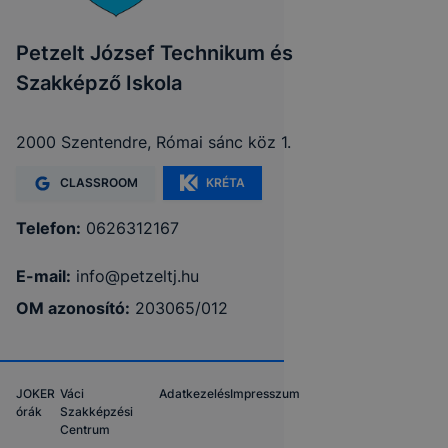
Petzelt József Technikum és
Szakképző Iskola
2000 Szentendre, Római sánc köz 1.
CLASSROOM
KRÉTA
Telefon:
0626312167
E-mail:
info@petzeltj.hu
OM azonosító:
203065/012
JOKER
Váci
Adatkezelés
Impresszum
órák
Szakképzési
Centrum