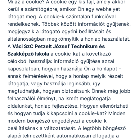
Mi az a cookie? A cookie egy kis fájl, amely akkor
educational materials will be
kerül a számítógépre, amikor Ön egy webhelyet
available in 4 languages (English,
látogat meg. A cookie-k számtalan funkcióval
Spanish, Romanian, Hungarian)
rendelkeznek. Többek között információt gyűjtenek,
via the project website, EACEA
megjegyzik a látogató egyéni beállításait és
and Moodle platforms reaching
általánosságban megkönnyítik a honlap használatát.
the minimum of 50000 people
A
Váci SzC Petzelt József Technikum és
who work in the field of VET in
Szakképző Iskola
a cookie-kat a következő
the six partner countries and
célokból használja: információ gyűjtése azzal
beyond, due to online and/or
kapcsolatban, hogyan használja Ön a honlapot -
hybrid events.
annak felmérésével, hogy a honlap melyik részeit
látogatja, vagy használja leginkább, így
megtudhatjuk, hogyan biztosítsunk Önnek még jobb
felhasználói élményt, ha ismét meglátogatja
oldalunkat, honlap fejlesztése. Hogyan ellenőrizheti
és hogyan tudja kikapcsolni a cookie-kat? Minden
modern böngésző engedélyezi a cookie-k
beállításának a változtatását. A legtöbb böngésző
Partnereink
alapértelmezettként automatikusan elfogadja a