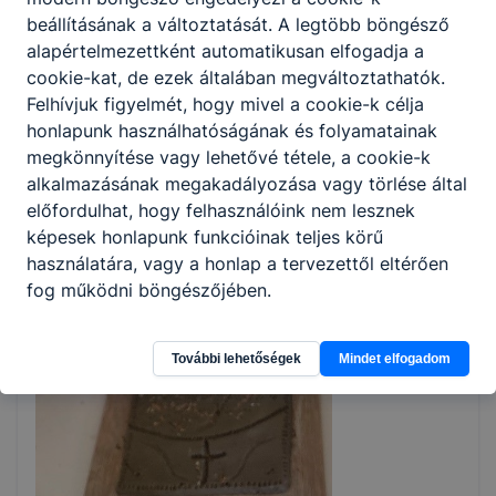
németországi projekthét feladataihoz és
beállításának a változtatását. A legtöbb böngésző
hangulatához közelítik a fiatalokat.
alapértelmezettként automatikusan elfogadja a
cookie-kat, de ezek általában megváltoztathatók.
Felhívjuk figyelmét, hogy mivel a cookie-k célja
honlapunk használhatóságának és folyamatainak
megkönnyítése vagy lehetővé tétele, a cookie-k
alkalmazásának megakadályozása vagy törlése által
előfordulhat, hogy felhasználóink nem lesznek
képesek honlapunk funkcióinak teljes körű
használatára, vagy a honlap a tervezettől eltérően
fog működni böngészőjében.
További lehetőségek
Mindet elfogadom