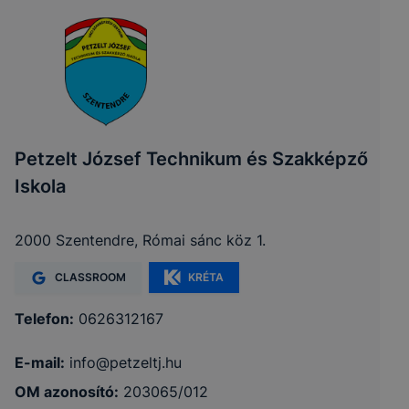
Petzelt József Technikum és Szakképző
Iskola
2000 Szentendre, Római sánc köz 1.
CLASSROOM
KRÉTA
Telefon:
0626312167
E-mail:
info@petzeltj.hu
OM azonosító:
203065/012