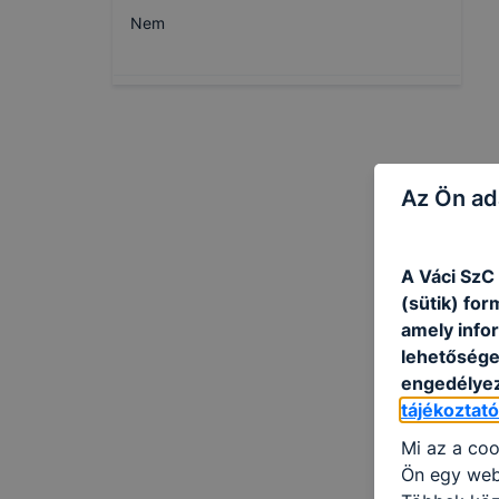
Nem
Az Ön ad
A Váci SzC
(sütik) fo
amely info
lehetősége 
engedélyez
tájékoztat
Mi az a coo
Ön egy web