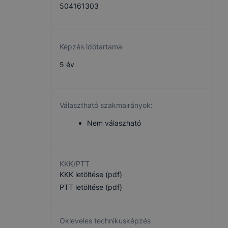
504161303
Képzés időtartama
5 év
Választható szakmairányok:
Nem válaszható
KKK/PTT
KKK letöltése (pdf)
PTT letöltése (pdf)
Okleveles technikusképzés