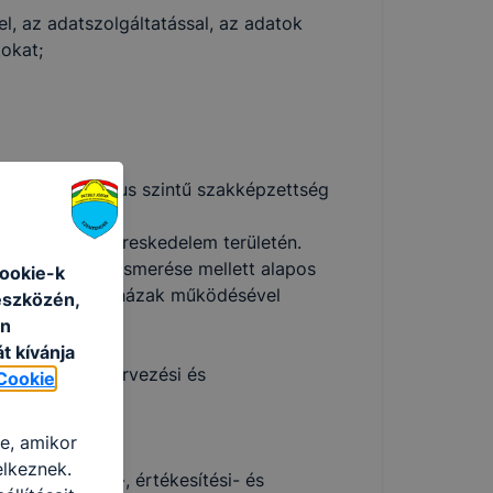
vel, az adatszolgáltatással, az adatok
okat;
vel és technikus szintű szakképzettség
okat nyit a kereskedelem területén.
olyamatok megismerése mellett alapos
cookie-k
ítés és a webáruházak működésével
eszközén,
an
t kívánja
vezőképesség, tervezési és
Cookie
re, amikor
elkeznek.
t, termék-, ár-, értékesítési- és