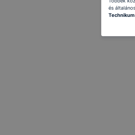
Többek közö
és általáno
Technikum 
információ 
felméréséve
így megtudh
ismét meglá
tudja kika
beállításán
automatikus
Felhívjuk f
folyamatai
megakadályo
lesznek kép
tervezettől