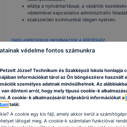
ellátja a nyilvántartással, a vásárlók kezelésé
védelmével kapcsolatos adminisztratív feladat
szakszerűen kommunikál idegen nyelven.
ISKOLASPECIFIKUS INFORMÁCIÓK A KÉPZÉSHEZ
Kereskedelem ágazat 5 éves képzése, amely érettségi
atainak védelme fontos számunkra
megszerzésével zárul.
A kereskedő és webáruházi technikus szakma új távlat
A szakképzett technikus az általános kereskedelmi f
 Petzelt József Technikum és Szakképző Iskola honlapja 
tudással rendelkezik a marketing, az online értékes
rmájában információkat tárol az Ön böngészésre használt 
kapcsolatosan.
rmációk személyes adatnak minősülhetnek. Az alábbiakb
Kompetenciaelvárás
van dönteni arról, hogy mely típusú cookie-k alkalmazásá
Átlagon felüli informatikai tudás, logisztikai és szer
ni. A cookie-k alkalmazásáról teljeskörű információkat a
elemzőképesség,
óban
talál.
számolási készség, fizikai aktivitás, csapatmunka.
kie? A cookie egy kis fájl, amely akkor kerül a számítógép
A szakképzettséggel rendelkező
helyet látogat meg. A cookie-k számtalan funkcióval rend
• kialakítja a kereskedelmi egység külső/belső arculatá