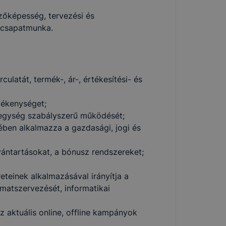
vezőképesség, tervezési és
, csapatmunka.
culatát, termék-, ár-, értékesítési- és
vékenységet;
mi egység szabályszerű működését;
ben alkalmazza a gazdasági, jogi és
lvántartásokat, a bónusz rendszereket;
eteinek alkalmazásával irányítja a
matszervezését, informatikai
az aktuális online, offline kampányok