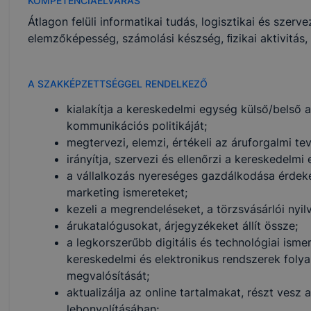
KOMPETENCIAELVÁRÁS
Átlagon felüli informatikai tudás, logisztikai és szer
elemzőképesség, számolási készség, ﬁzikai aktivitás
A SZAKKÉPZETTSÉGGEL RENDELKEZŐ
kialakítja a kereskedelmi egység külső/belső ar
kommunikációs politikáját;
megtervezi, elemzi, értékeli az áruforgalmi te
irányítja, szervezi és ellenőrzi a kereskedel
a vállalkozás nyereséges gazdálkodása érdeké
marketing ismereteket;
kezeli a megrendeléseket, a törzsvásárlói nyi
árukatalógusokat, árjegyzékeket állít össze;
a legkorszerűbb digitális és technológiai ismer
kereskedelmi és elektronikus rendszerek folya
megvalósítását;
aktualizálja az online tartalmakat, részt vesz 
lebonyolításában;