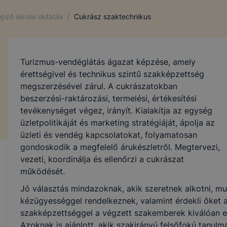
/
pző iskolai oktatás
Cukrász szaktechnikus
Turizmus-vendéglátás ágazat képzése, amely
érettségivel és technikus szintű szakképzettség
megszerzésével zárul. A cukrászatokban
beszerzési-raktározási, termelési, értékesítési
tevékenységet végez, irányít. Kialakítja az egység
üzletpolitikáját és marketing stratégiáját, ápolja az
üzleti és vendég kapcsolatokat, folyamatosan
gondoskodik a megfelelő árukészletről. Megtervezi,
vezeti, koordinálja és ellenőrzi a cukrászat
működését.
Jó választás mindazoknak, akik szeretnek alkotni, m
kézügyességgel rendelkeznek, valamint érdekli őket a 
szakképzettséggel a végzett szakemberek kiválóan e
Azoknak is ajánlott, akik szakirányú felsőfokú tanulm