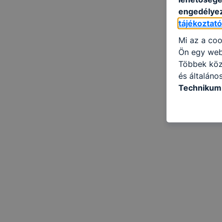
engedélyez
tájékoztat
Mi az a coo
Ön egy web
Többek közö
és általáno
Technikum 
információ 
felméréséve
így megtudh
ismét meglá
tudja kika
beállításán
automatikus
Felhívjuk f
folyamatai
megakadályo
lesznek kép