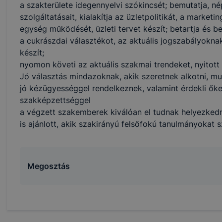
a szakterülete idegennyelvi szókincsét; bemutatja, n
 eltérően fog működni böngészőjében.
szolgáltatásait, kialakítja az üzletpolitikát, a marketi
egység működését, üzleti tervet készít; betartja és b
a cukrászdai választékot, az aktuális jogszabályoknak
készít;
nyomon követi az aktuális szakmai trendeket, nyitott
Jó választás mindazoknak, akik szeretnek alkotni, m
jó kézügyességgel rendelkeznek, valamint érdekli őket
szakképzettséggel
a végzett szakemberek kiválóan el tudnak helyezked
is ajánlott, akik szakirányú felsőfokú tanulmányokat 
Megosztás