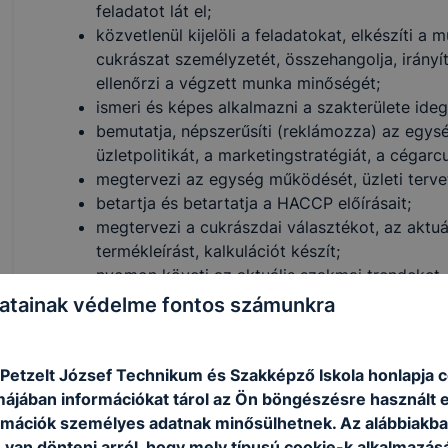
feladatot lát el;
közvetlenül kijelöli a feladatokat, elkészíti a 
cukrászat személyzetét, összehangolja, irányí
ellenőrzi a végzett munka minőségét;
ismeri és képes alkalmazni a szakterülete ideg
bemutatja, népszerűsíti (reklámozza) az egység
üzletpolitikát, a marketingstratégiát, a cégarcu
megtervezi az egység működését, üzleti tervet
betartja és betartatja a HACCP előírásait;
megtervezi a cukrászdai választékot, az aktu
termékleírást, kalkulációt készít;
nyomon követi az aktuális szakmai trendeket, 
atainak védelme fontos számunkra
ISKOLASPECIFIKUS INFORMÁCIÓK A KÉPZÉSHEZ
 Petzelt József Technikum és Szakképző Iskola honlapja 
Turizmus-vendéglátás ágazat 5 éves képzése, amely ér
rmájában információkat tárol az Ön böngészésre használt 
szakképzettség
rmációk személyes adatnak minősülhetnek. Az alábbiakb
megszerzésével zárul. A cukrászatokban beszerzési-ra
van dönteni arról, hogy mely típusú cookie-k alkalmazásá