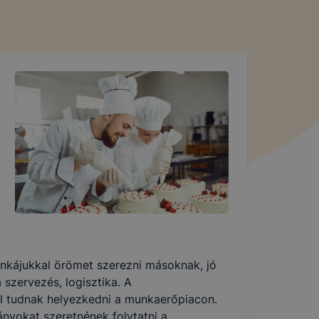
unkájukkal örömet szerezni másoknak, jó
szervezés, logisztika. A
l tudnak helyezkedni a munkaerőpiacon.
ányokat szeretnének folytatni a