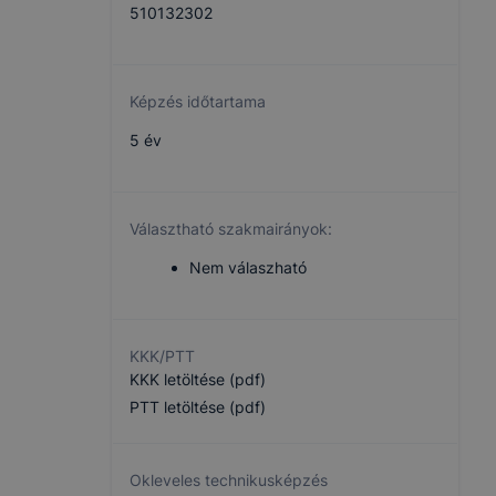
510132302
Képzés időtartama
5 év
Választható szakmairányok:
Nem válaszható
KKK/PTT
KKK letöltése (pdf)
PTT letöltése (pdf)
Okleveles technikusképzés