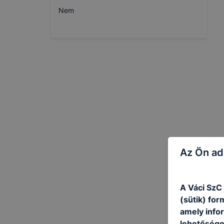
Nem
Az Ön ad
A Váci SzC
(sütik) fo
amely info
lehetősége 