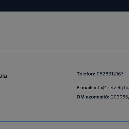
Telefon:
0626312167
ola
E-mail:
info@petzeltj.h
OM azonosító:
203065