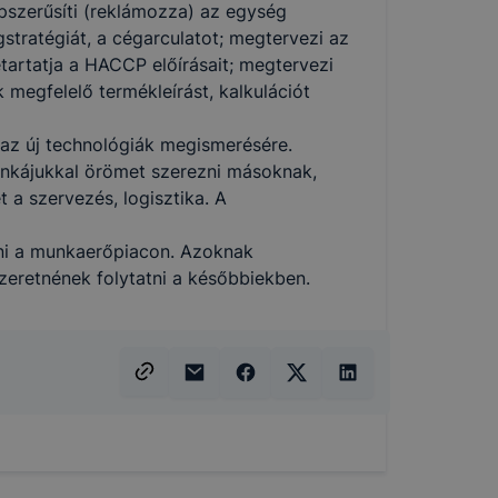
épszerűsíti (reklámozza) az egység
ngstratégiát, a cégarculatot; megtervezi az
etartatja a HACCP előírásait; megtervezi
 megfelelő termékleírást, kalkulációt
 az új technológiák megismerésére.
unkájukkal örömet szerezni másoknak,
 a szervezés, logisztika. A
ni a munkaerőpiacon. Azoknak
szeretnének folytatni a későbbiekben.