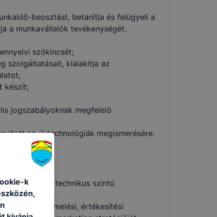
munkaidő-beosztást, betanítja és felügyeli a
tja a munkavállalók tevékenységét,
ennyelvi szókincsét;
 szolgáltatásait, kialakítja az
latot;
 készít;
ális jogszabályoknak megfelelő
nyitott az új technológiák megismerésére.
cookie-k
ettségivel és technikus szintű
eszközén,
an
ktározási, termelési, értékesítési
t kívánja