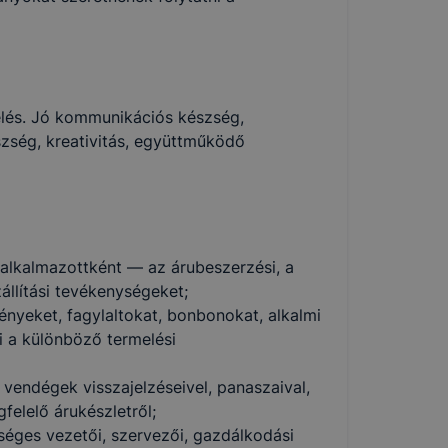
kelés. Jó kommunikációs készség,
ség, kreativitás, együttműködő
t, alkalmazottként — az árubeszerzési, a
zállítási tevékenységeket;
nyeket, fagylaltokat, bonbonokat, alkalmi
zi a különböző termelési
 vendégek visszajelzéseivel, panaszaival,
elelő árukészletről;
éges vezetői, szervezői, gazdálkodási