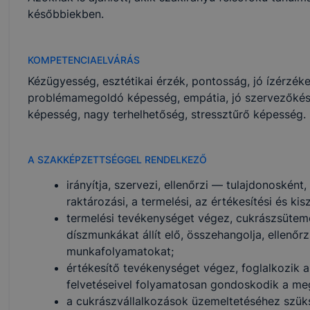
későbbiekben.
KOMPETENCIAELVÁRÁS
Kézügyesség, esztétikai érzék, pontosság, jó ízérzé
problémamegoldó képesség, empátia, jó szervezőkész
képesség, nagy terhelhetőség, stressztűrő képesség.
A SZAKKÉPZETTSÉGGEL RENDELKEZŐ
irányítja, szervezi, ellenőrzi — tulajdonoskén
raktározási, a termelési, az értékesítési és kis
termelési tevékenységet végez, cukrászsütemé
díszmunkákat állít elő, összehangolja, ellenőr
munkafolyamatokat;
értékesítő tevékenységet végez, foglalkozik a
felvetéseivel folyamatosan gondoskodik a megf
a cukrászvállalkozások üzemeltetéséhez szüks