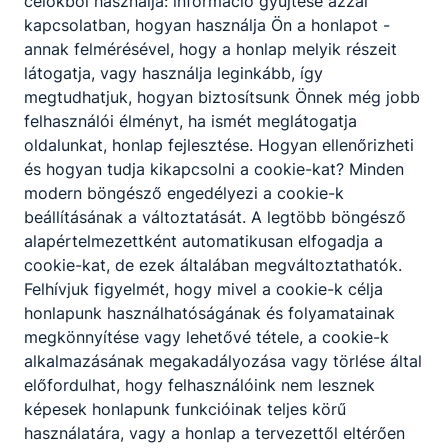
célokból használja: információ gyűjtése azzal
kapcsolatban, hogyan használja Ön a honlapot -
annak felmérésével, hogy a honlap melyik részeit
ISKOLASPECIFIKUS INFORMÁCIÓK A KÉPZÉSHEZ
látogatja, vagy használja leginkább, így
megtudhatjuk, hogyan biztosítsunk Önnek még jobb
Érettségi, szakmára
Bemeneti
felhasználói élményt, ha ismét meglátogatja
épülő szakács
feltétel:
oldalunkat, honlap fejlesztése. Hogyan ellenőrizheti
végzettség
és hogyan tudja kikapcsolni a cookie-kat? Minden
Képzési idő:
1 tanítási év
modern böngésző engedélyezi a cookie-k
beállításának a változtatását. A legtöbb böngésző
Váci SzC Petzelt
Iskola, ahol
alapértelmezettként automatikusan elfogadja a
József Technikum
indul a képzés:
cookie-kat, de ezek általában megváltoztathatók.
és Szakképző Iskola
Felhívjuk figyelmét, hogy mivel a cookie-k célja
Képzés
honlapunk használhatóságának és folyamatainak
2026 szeptember
indulása:
megkönnyítése vagy lehetővé tétele, a cookie-k
alkalmazásának megakadályozása vagy törlése által
államilag
Finanszírozási
előfordulhat, hogy felhasználóink nem lesznek
támogatott,
forma
képesek honlapunk funkcióinak teljes körű
ingyenes
használatára, vagy a honlap a tervezettől eltérően
elméleti képzés az