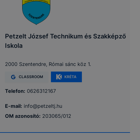
Petzelt József Technikum és Szakképző
Iskola
2000 Szentendre, Római sánc köz 1.
CLASSROOM
KRÉTA
Telefon:
0626312167
E-mail:
info@petzeltj.hu
OM azonosító:
203065/012