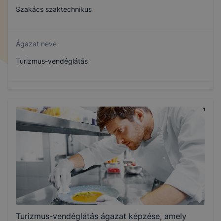
Szakács szaktechnikus
Ágazat neve
Turizmus-vendéglátás
Szakmajegyzék száma
510132306
Képzés időtartama
1 év
Választható szakmairányok:
Turizmus-vendéglátás ágazat képzése, amely
Nem válaszható