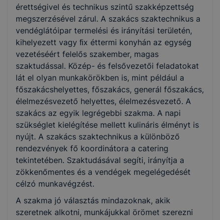
érettségivel és technikus szintű szakképzettség
megszerzésével zárul. A szakács szaktechnikus a
KKK/PTT
vendéglátóipar termelési és irányítási területén,
KKK letöltése (pdf)
kihelyezett vagy ﬁx éttermi konyhán az egység
PTT letöltése (pdf)
vezetéséért felelős szakember, magas
szaktudással. Közép- és felsővezetői feladatokat
lát el olyan munkakörökben is, mint például a
Okleveles technikusképzés
főszakácshelyettes, főszakács, generál főszakács,
Nem
élelmezésvezető helyettes, élelmezésvezető. A
szakács az egyik legrégebbi szakma. A napi
szükséglet kielégítése mellett kulináris élményt is
nyújt. A szakács szaktechnikus a különböző
rendezvények fő koordinátora a catering
tekintetében. Szaktudásával segíti, irányítja a
zökkenőmentes és a vendégek megelégedését
célzó munkavégzést.
A szakma jó választás mindazoknak, akik
szeretnek alkotni, munkájukkal örömet szerezni