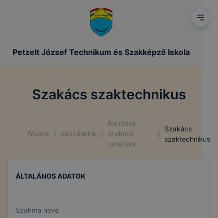
Petzelt József Technikum és Szakképző Iskola
Szakács szaktechnikus
Felnőttek
Szakács
/
/
/
Főoldal
Képzéseink
szakmai
szaktechnikus
oktatása
ÁLTALÁNOS ADATOK
Szakma neve