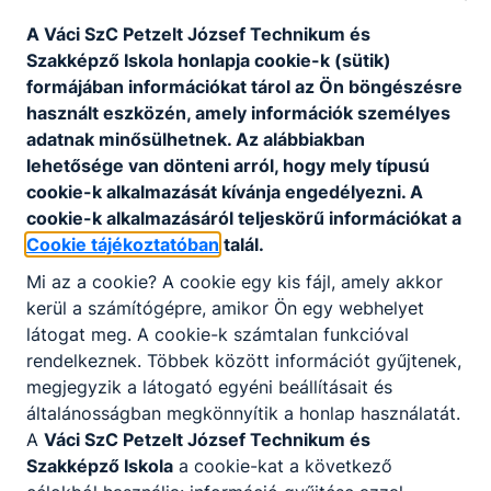
vezető szakács helyettes pozícióban
végrehajtja, illetve végrehajtatja a
A Váci SzC Petzelt József Technikum és
meghatározott feladatokat;
Szakképző Iskola honlapja cookie-k (sütik)
vezetőszakács pozícióban végrehajtatja
formájában információkat tárol az Ön böngészésre
az általa meghatározott feladatokat és
használt eszközén, amely információk személyes
ellenőrzi is azokat;
adatnak minősülhetnek. Az alábbiakban
előkészítő, elkészítő és befejező
lehetősége van dönteni arról, hogy mely típusú
műveleteket felügyel, szükség esetén
cookie-k alkalmazását kívánja engedélyezni. A
korrigáltat;
cookie-k alkalmazásáról teljeskörű információkat a
árut rendel, árut vesz át, árut raktároz
Cookie tájékoztatóban
talál.
szakosítva, áruátvételt végez vagy
Mi az a cookie? A cookie egy kis fájl, amely akkor
ellenőriz, szakosított áruraktározást
kerül a számítógépre, amikor Ön egy webhelyet
ellenőriz;
látogat meg. A cookie-k számtalan funkcióval
betartja és betartatja a HACCP
rendelkeznek. Többek között információt gyűjtenek,
szabályzatot;
megjegyzik a látogató egyéni beállításait és
irányítja és összehangolja a
általánosságban megkönnyítik a honlap használatát.
segédszemélyzet munkáját;
A
Váci SzC Petzelt József Technikum és
megérti és felhasználja a technológiai
Szakképző Iskola
a cookie-kat a következő
műveletek idegennyelvű leírásait.