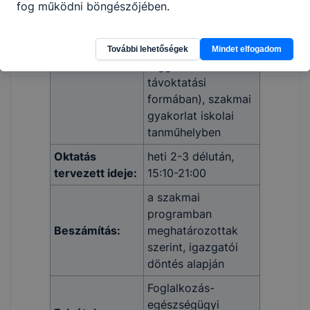
fog működni böngészőjében.
intézményben, (az
iskola szakmai
programjától
További lehetőségek
Mindet elfogadom
Oktatás:
függően részben
távoktatási
formában), szakmai
gyakorlat iskolai
tanműhelyben
Oktatás
heti 2-3 délután,
tervezett ideje:
15:10-21:00
a szakmai
programban
Beszámítás:
meghatározottak
szerint, igazgatói
döntés alapján
Foglalkozás-
egészségügyi