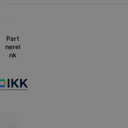
Part
nerei
nk