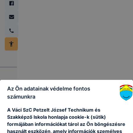
Az Ön adatainak védelme fontos
számunkra
A Váci SzC Petzelt József Technikum és
Szakképző Iskola honlapja cookie-k (sütik)
Petzelt
formájában információkat tárol az Ön böngészésre
József
használt eszközén, amely információk személyes