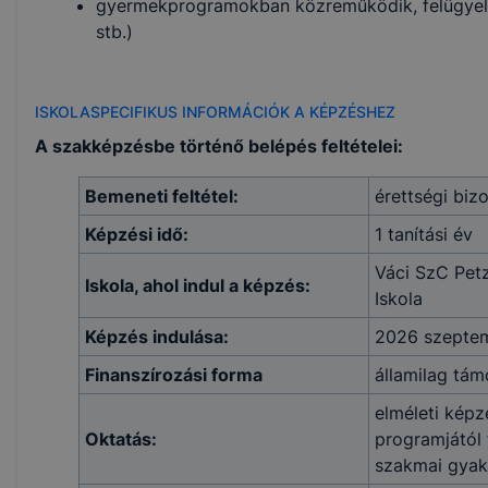
gyermekprogramokban közreműködik, felügyelete
stb.)
ISKOLASPECIFIKUS INFORMÁCIÓK A KÉPZÉSHEZ
A szakképzésbe történő belépés feltételei:
Bemeneti feltétel:
érettségi biz
Képzési idő:
1 tanítási év
Váci SzC Pet
Iskola, ahol indul a képzés:
Iskola
Képzés indulása:
2026 szepte
Finanszírozási forma
államilag tám
elméleti képz
Oktatás:
programjától
szakmai gyako