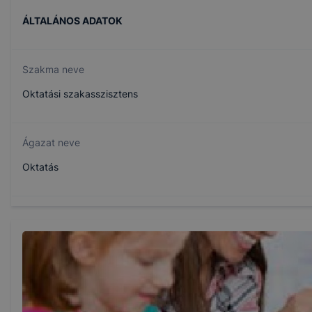
ÁLTALÁNOS ADATOK
Szakma neve
Oktatási szakasszisztens
Ágazat neve
Oktatás
Szakmajegyzék száma
501882501
Képzés időtartama