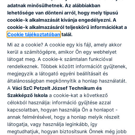
adatnak minősülhetnek. Az alábbiakban
Technikum
lehetősége van dönteni arról, hogy mely típusú
és
cookie-k alkalmazását kívánja engedélyezni. A
Szakképző
cookie-k alkalmazásáról teljeskörű információkat a
Iskola
Cookie tájékoztatóban
talál.
Mi az a cookie? A cookie egy kis fájl, amely akkor
kerül a számítógépre, amikor Ön egy webhelyet
2000
látogat meg. A cookie-k számtalan funkcióval
Szentendre,
rendelkeznek. Többek között információt gyűjtenek,
Római sánc
megjegyzik a látogató egyéni beállításait és
köz 1.
általánosságban megkönnyítik a honlap használatát.
CLASSROOM
KRÉTA
A
Váci SzC Petzelt József Technikum és
Szakképző Iskola
a cookie-kat a következő
Telefon:
célokból használja: információ gyűjtése azzal
0626312167
kapcsolatban, hogyan használja Ön a honlapot -
annak felmérésével, hogy a honlap melyik részeit
E-mail:
látogatja, vagy használja leginkább, így
info@petzeltj.hu
megtudhatjuk, hogyan biztosítsunk Önnek még jobb