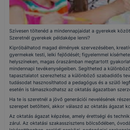
1 év
Választható szakmairányok:
Szívesen töltenéd a mindennapjaidat a gyerekek közöt
Nem válaszható
Szeretnél gyerekek példaképe lenni?
Kipróbálhatod magad élmények szervezésében, kreat
KKK/PTT
gyermekek testi, lelki fejlődését; figyelemmel kísérh
KKK letöltése (pdf)
helyszíneken, magas óraszámban megtartott gyakorlat
PTT letöltése (pdf)
mindennapi tevékenységeiben. Segítheted a különböző
tapasztalatot szerezhetsz a különböző szabadidős t
Okleveles technikusképzés
tudásodat hasznosíthatod a pedagógus és a szülő leg
esetén is támaszkodhatsz az oktatás ágazatban szerze
Nem
Ha te is szeretnél a jövő generációi nevelésének rész
szerepet betölteni, akkor válaszd az oktatás ágazat ko
Az oktatás ágazat képzése, amely érettségi és techni
zárul. Az oktatási szakasszisztens bölcsődében, óvod