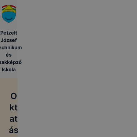
Petzelt
József
echnikum
és
zakképző
Iskola
O
kt
at
ás