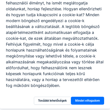
OM
felhasználói élményt, ha ismét meglátogatja
azonosító:
oldalunkat, honlap fejlesztése. Hogyan ellenőrizheti
203065/012
és hogyan tudja kikapcsolni a cookie-kat? Minden
modern böngésző engedélyezi a cookie-k
beállításának a változtatását. A legtöbb böngésző
alapértelmezettként automatikusan elfogadja a
Adatkezelés
Impresszum
cookie-kat, de ezek általában megváltoztathatók.
pzési
Felhívjuk figyelmét, hogy mivel a cookie-k célja
m
honlapunk használhatóságának és folyamatainak
megkönnyítése vagy lehetővé tétele, a cookie-k
alkalmazásának megakadályozása vagy törlése által
előfordulhat, hogy felhasználóink nem lesznek
képesek honlapunk funkcióinak teljes körű
használatára, vagy a honlap a tervezettől eltérően
fog működni böngészőjében.
További lehetőségek
Mindet elfogadom