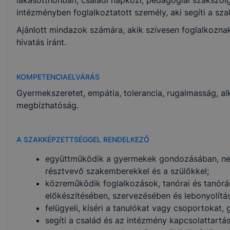
lakásotthonban, családi napközi, pedagógiai szakszo
intézményben foglalkoztatott személy, aki segíti a s
Ajánlott mindazok számára, akik szívesen foglalkozn
hivatás iránt.
KOMPETENCIAELVÁRÁS
Gyermekszeretet, empátia, tolerancia, rugalmasság, al
megbízhatóság.
A SZAKKÉPZETTSÉGGEL RENDELKEZŐ
együttműködik a gyermekek gondozásában, nev
résztvevő szakemberekkel és a szülőkkel;
közreműködik foglalkozások, tanórai és tanórá
előkészítésében, szervezésében és lebonyolítá
felügyeli, kíséri a tanulókat vagy csoportokat,
segíti a család és az intézmény kapcsolattartásá