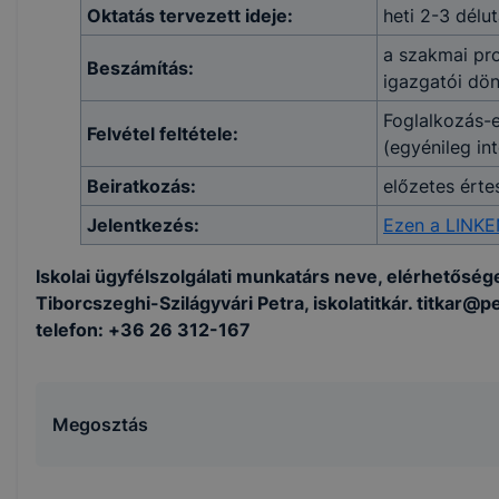
Oktatás tervezett ideje:
heti 2-3 délut
a szakmai pr
Beszámítás:
igazgatói dön
Foglalkozás-e
Felvétel feltétele:
(egyénileg in
Beiratkozás:
előzetes érte
Jelentkezés:
Ezen a LINK
Iskolai ügyfélszolgálati munkatárs neve, elérhetőség
Tiborcszeghi-Szilágyvári Petra, iskolatitkár. titkar@pe
telefon: +36 26 312-167
Megosztás