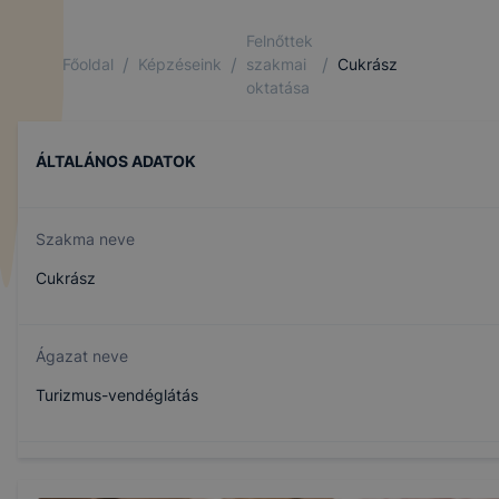
Felnőttek
/
/
/
Főoldal
Képzéseink
szakmai
Cukrász
oktatása
ÁLTALÁNOS ADATOK
Szakma neve
Cukrász
Ágazat neve
Turizmus-vendéglátás
Szakmajegyzék száma