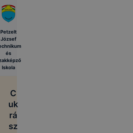
Petzelt
József
echnikum
és
zakképző
Iskola
C
uk
rá
sz