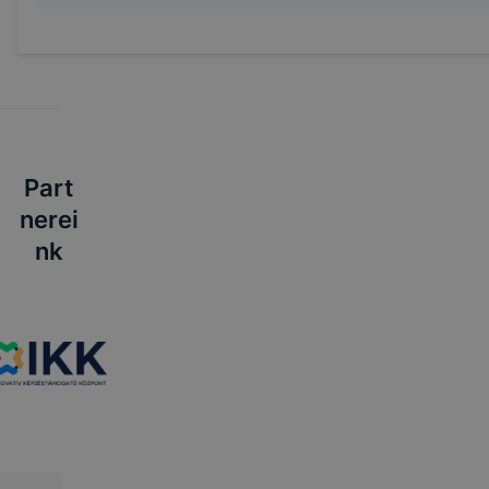
Part
nerei
nk