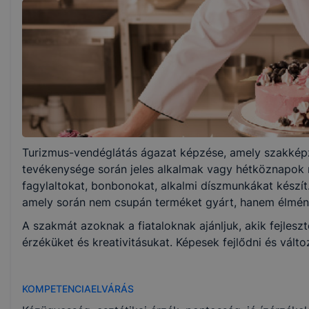
410132301
Képzés időtartama
1 év
Választható szakmairányok:
Turizmus-vendéglátás ágazat képzése, amely szakképz
Nem válaszható
tevékenysége során jeles alkalmak vagy hétköznapok 
fagylaltokat, bonbonokat, alkalmi díszmunkákat készít
KKK/PTT
amely során nem csupán terméket gyárt, hanem élmén
KKK letöltése (pdf)
A szakmát azoknak a fiataloknak ajánljuk, akik fejlesz
PTT letöltése (pdf)
érzéküket és kreativitásukat. Képesek fejlődni és vál
Okleveles technikusképzés
KOMPETENCIAELVÁRÁS
Nem