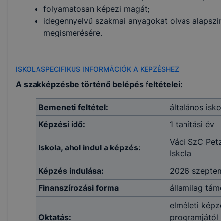
folyamatosan képezi magát;
idegennyelvű szakmai anyagokat olvas alapszin
megismerésére.
ISKOLASPECIFIKUS INFORMÁCIÓK A KÉPZÉSHEZ
A szakképzésbe történő belépés feltételei:
Bemeneti feltétel:
általános isk
Képzési idő:
1 tanítási év
Váci SzC Pet
Iskola, ahol indul a képzés:
Iskola
Képzés indulása:
2026 szepte
Finanszírozási forma
államilag tám
elméleti képz
Oktatás:
programjától