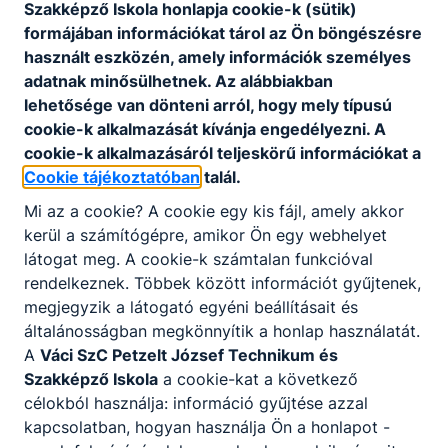
Petzelt
Szakképző Iskola honlapja cookie-k (sütik)
József
formájában információkat tárol az Ön böngészésre
használt eszközén, amely információk személyes
Technikum
adatnak minősülhetnek. Az alábbiakban
és
lehetősége van dönteni arról, hogy mely típusú
Szakképző
cookie-k alkalmazását kívánja engedélyezni. A
Iskola
cookie-k alkalmazásáról teljeskörű információkat a
Cookie tájékoztatóban
talál.
2000
Mi az a cookie? A cookie egy kis fájl, amely akkor
Szentendre,
kerül a számítógépre, amikor Ön egy webhelyet
Római sánc
látogat meg. A cookie-k számtalan funkcióval
köz 1.
rendelkeznek. Többek között információt gyűjtenek,
megjegyzik a látogató egyéni beállításait és
CLASSROOM
KRÉTA
általánosságban megkönnyítik a honlap használatát.
A
Váci SzC Petzelt József Technikum és
Telefon:
Szakképző Iskola
a cookie-kat a következő
0626312167
célokból használja: információ gyűjtése azzal
kapcsolatban, hogyan használja Ön a honlapot -
E-mail: