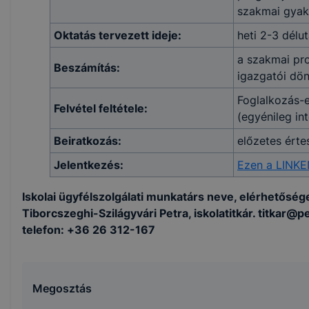
szakmai gyako
Oktatás tervezett ideje:
heti 2-3 délut
a szakmai pr
Beszámítás:
igazgatói dön
Foglalkozás-e
Felvétel feltétele:
(egyénileg in
Beiratkozás:
előzetes érte
Jelentkezés:
Ezen a LINK
Iskolai ügyfélszolgálati munkatárs neve, elérhetőség
Tiborcszeghi-Szilágyvári Petra, iskolatitkár. titkar@pe
telefon: +36 26 312-167
Megosztás