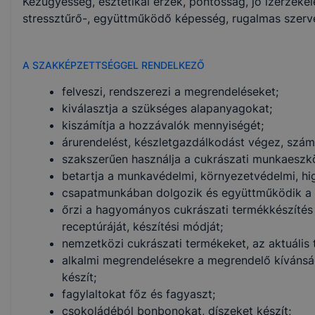
Kézügyesség, esztétikai érzék, pontosság, jó ízérzékel
stressztűrő-, együttműködő képesség, rugalmas szerv
A SZAKKÉPZETTSÉGGEL RENDELKEZŐ
felveszi, rendszerezi a megrendeléseket;
kiválasztja a szükséges alapanyagokat;
kiszámítja a hozzávalók mennyiségét;
árurendelést, készletgazdálkodást végez, szám
szakszerűen használja a cukrászati munkaeszk
betartja a munkavédelmi, környezetvédelmi, higi
csapatmunkában dolgozik és együttműködik a
őrzi a hagyományos cukrászati termékkészítés t
receptúráját, készítési módját;
nemzetközi cukrászati termékeket, az aktuális
alkalmi megrendelésekre a megrendelő kívánság
készít;
fagylaltokat főz és fagyaszt;
csokoládéból bonbonokat, díszeket készít;