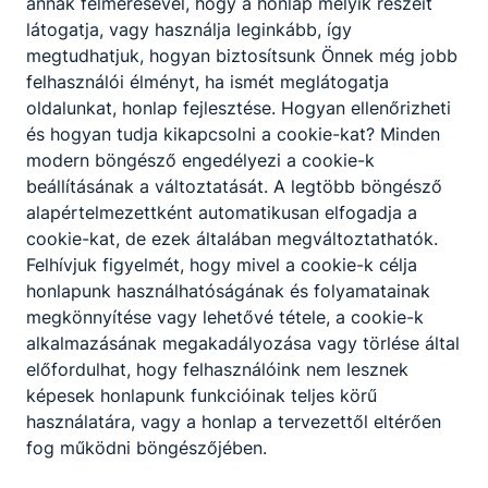
annak felmérésével, hogy a honlap melyik részeit
info@petzeltj.hu
látogatja, vagy használja leginkább, így
OM
megtudhatjuk, hogyan biztosítsunk Önnek még jobb
azonosító:
felhasználói élményt, ha ismét meglátogatja
203065/012
oldalunkat, honlap fejlesztése. Hogyan ellenőrizheti
és hogyan tudja kikapcsolni a cookie-kat? Minden
modern böngésző engedélyezi a cookie-k
beállításának a változtatását. A legtöbb böngésző
Adatkezelés
Impresszum
alapértelmezettként automatikusan elfogadja a
pzési
cookie-kat, de ezek általában megváltoztathatók.
m
Felhívjuk figyelmét, hogy mivel a cookie-k célja
honlapunk használhatóságának és folyamatainak
megkönnyítése vagy lehetővé tétele, a cookie-k
alkalmazásának megakadályozása vagy törlése által
előfordulhat, hogy felhasználóink nem lesznek
képesek honlapunk funkcióinak teljes körű
használatára, vagy a honlap a tervezettől eltérően
fog működni böngészőjében.