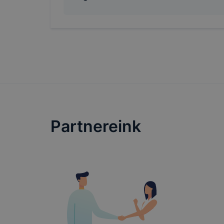
megakadályo
lesznek kép
tervezettől
Partnereink