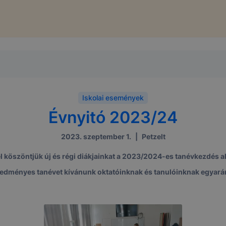
Iskolai események
Évnyitó 2023/24
2023. szeptember 1.
|
Petzelt
el köszöntjük új és régi diákjainkat a 2023/2024-es tanévkezdés a
edményes tanévet kívánunk oktatóinknak és tanulóinknak egyará