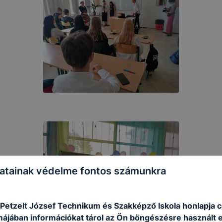
atainak védelme fontos számunkra
 Petzelt József Technikum és Szakképző Iskola honlapja 
rmájában információkat tárol az Ön böngészésre használt 