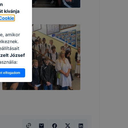
an
t kívánja
Cookie
re, amikor
elkeznek.
llításait
zelt József
sználja:
pot -annak
et elfogadom
eginkább,
lményt, ha
ti és hogyan
 a cookie-k
t
thatók.
tóságának és
mazásának