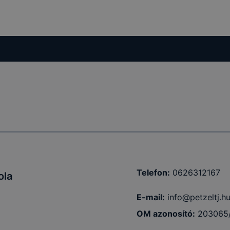
Telefon:
0626312167
ola
E-mail:
info@petzeltj.h
OM azonosító:
203065