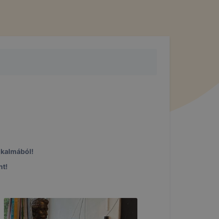
lkalmából!
nt!