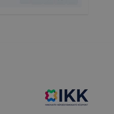
 nem
 a honlap a