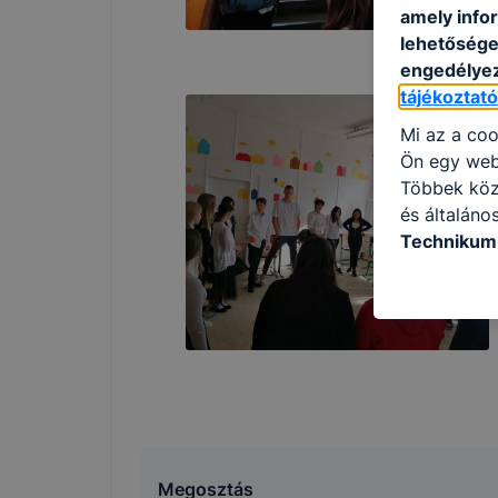
amely info
lehetősége 
engedélyez
tájékoztat
Mi az a coo
Ön egy web
Többek közö
és általáno
Technikum 
információ 
felméréséve
így megtudh
ismét meglá
tudja kika
beállításán
automatikus
Felhívjuk f
folyamatai
Megosztás