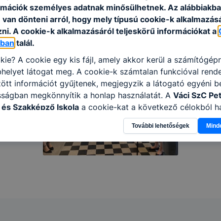
rmációk személyes adatnak minősülhetnek. Az alábbiakb
van dönteni arról, hogy mely típusú cookie-k alkalmazásá
ni. A cookie-k alkalmazásáról teljeskörű információkat a
óban
talál.
kie? A cookie egy kis fájl, amely akkor kerül a számítógép
helyet látogat meg. A cookie-k számtalan funkcióval rend
tt információt gyűjtenek, megjegyzik a látogató egyéni beá
sságban megkönnyítik a honlap használatát. A
Váci SzC Pet
és Szakképző Iskola
a cookie-kat a következő célokból ha
gyűjtése azzal kapcsolatban, hogyan használja Ön a honla
További lehetőségek
Mind
l, hogy a honlap melyik részeit látogatja, vagy használja l
atjuk, hogyan biztosítsunk Önnek még jobb felhasználói é
togatja oldalunkat, honlap fejlesztése. Hogyan ellenőrizhe
pcsolni a cookie-kat? Minden modern böngésző engedélyezi
ak a változtatását. A legtöbb böngésző alapértelmezettkén
an elfogadja a cookie-kat, de ezek általában megváltozta
igyelmét, hogy mivel a cookie-k célja honlapunk használha
nak megkönnyítése vagy lehetővé tétele, a cookie-k alkal