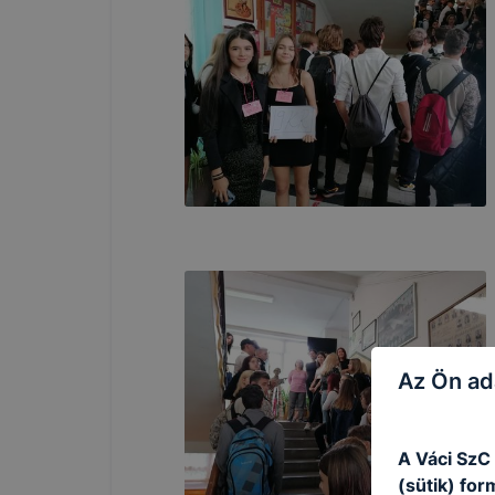
Az Ön ad
A Váci SzC
(sütik) fo